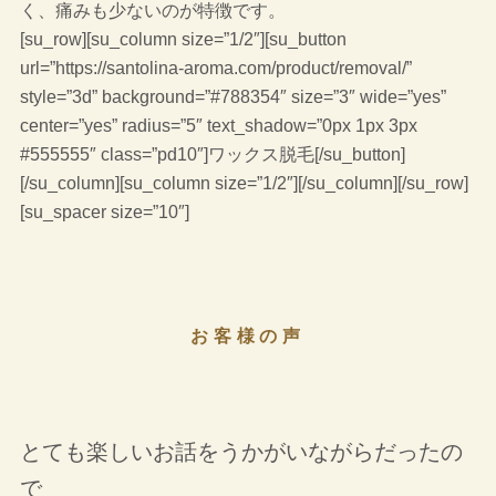
く、痛みも少ないのが特徴です。
[su_row][su_column size=”1/2″][su_button
url=”https://santolina-aroma.com/product/removal/”
style=”3d” background=”#788354″ size=”3″ wide=”yes”
center=”yes” radius=”5″ text_shadow=”0px 1px 3px
#555555″ class=”pd10″]ワックス脱毛[/su_button]
[/su_column][su_column size=”1/2″][/su_column][/su_row]
[su_spacer size=”10″]
お客様の声
とても楽しいお話をうかがいながらだったの
で