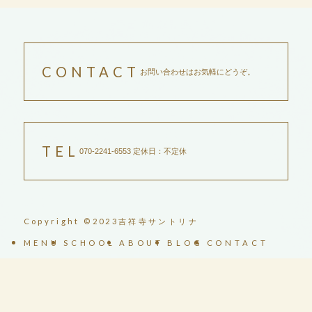
万が一キャンセルされる場合は、
以下のキャンセル料が発生しま
す。
CONTACT
お問い合わせはお気軽にどうぞ。
10日前まで・・・・無料
前日・・・・講習料金の50％
当日・・・・講習料金の100％
＊他の日への振り替えは可能で
す。
TEL
070-2241-6553 定休日：不定休
＊なるべくキャンセルはお断りし
ておりますが、ご不明な点がござ
いましたら、お気軽にお問い合わ
せくださいませ。
Copyright ©2023吉祥寺サントリナ
MENU
SCHOOL
ABOUT
BLOG
CONTACT
070-2241-6553
問合せフォーム