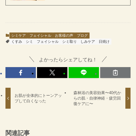
シミケア
フェイシャル
お客様の声
ブログ
くすみ
シミ
フェイシャル
シミ取り
しみケア
日焼け
よかったらシェアしてね！
森林浴の美容効果〜40代か
お肌が全体的にトーンアッ
らの肌・自律神経・疲労回
プして白くなった
復ケアに〜
関連記事