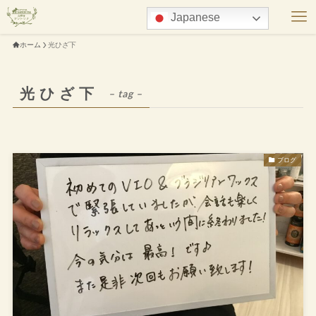
Japanese
ホーム
光ひざ下
光ひざ下
– tag –
ブログ